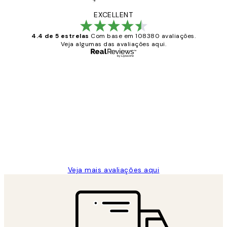
EXCELLENT
4.4 de 5 estrelas
Com base em 108380 avaliações.
Veja algumas das avaliações aqui.
Comprador verificado
Avaliações
de
...
clientes
2 jun.
guilhermina g
Veja mais avaliações aqui