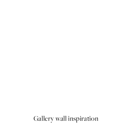
-40%
Earth Toned Pack de Posters
A partir de 23,94 €
39,90 €
Gallery wall inspiration