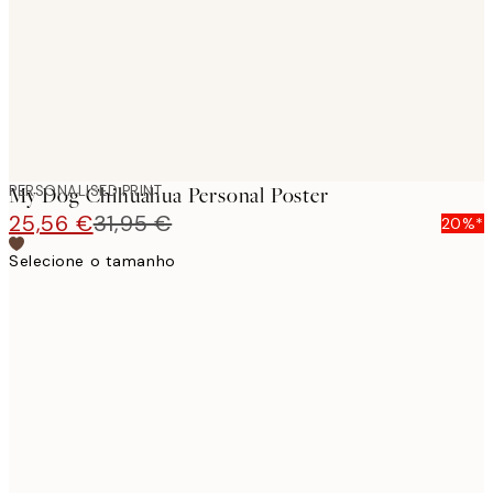
images
PERSONALISED PRINT
My Dog Chihuahua Personal Poster
25,56 €
31,95 €
20%*
Selecione o tamanho