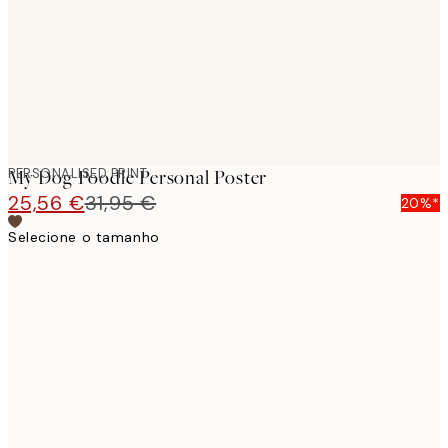
images
PERSONALISED PRINT
My Dog Poodle Personal Poster
25,56 €
31,95 €
20%*
Selecione o tamanho