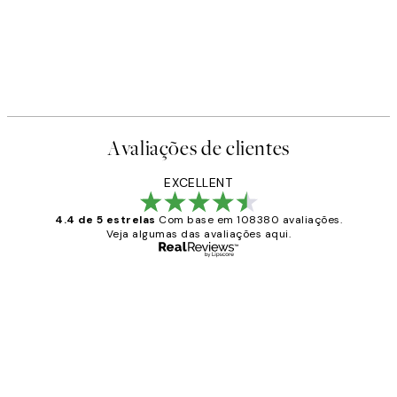
-40%
Earth Toned Pack de Posters
A partir de 23,94 €
39,90 €
Avaliações de clientes
EXCELLENT
4.4 de 5 estrelas
Com base em 108380 avaliações.
Veja algumas das avaliações aqui.
Comprador verificado
Avaliações
de
...
clientes
2 jun.