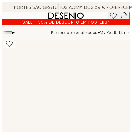
Skip
to
main
SALE - 50% DE DESCONTO EM POSTERS*
content.
▸
▸
Posters personalizados
My Pet Rabbit P
Product
images