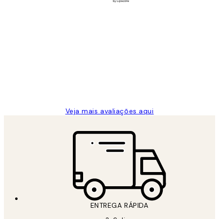
Comprador verificado
Avaliações
de
...
clientes
2 jun.
guilhermina g
Veja mais avaliações aqui
ENTREGA RÁPIDA