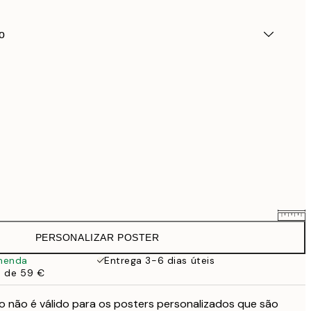
o
PERSONALIZAR POSTER
25,56 €
31,95 €
menda
Entrega 3-6 dias úteis
a de 59 €
33,56 €
41,95 €
o não é válido para os posters personalizados que são