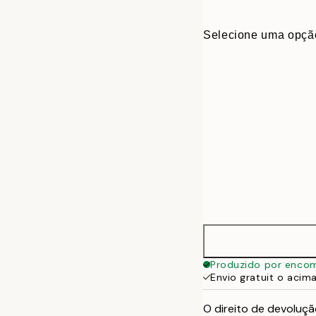
Selecione uma opçã
30x40 cm
Produzido por enco
Envio gratuit o acim
50x70 cm
O direito de devoluçã