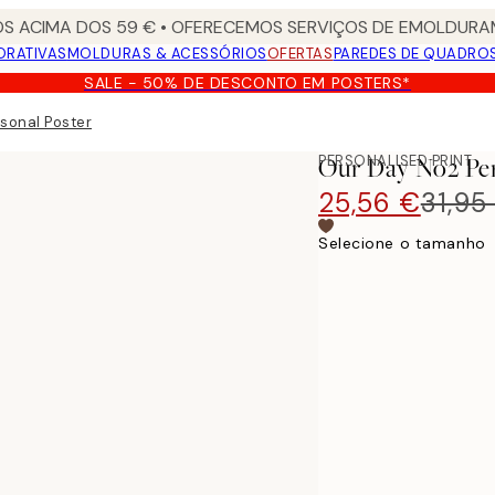
S ACIMA DOS 59 € • OFERECEMOS SERVIÇOS DE EMOLDURAM
ORATIVAS
MOLDURAS & ACESSÓRIOS
OFERTAS
PAREDES DE QUADRO
SALE - 50% DE DESCONTO EM POSTERS*
sonal Poster
PERSONALISED PRINT
Our Day No2 Per
25,56 €
31,95
Selecione o tamanho