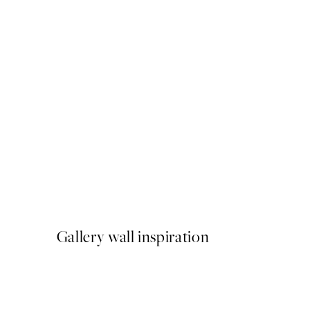
-40%
Shifting Sands Pack de Post
A partir de 26,34 €
43,90 €
Gallery wall inspiration