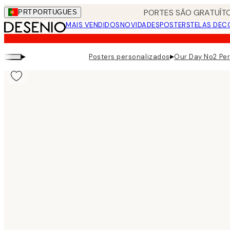
Skip
PORTES SÃO GRATUÍTO
PRT
PORTUGUES
to
MAIS VENDIDOS
NOVIDADES
POSTERS
TELAS DEC
main
content.
▸
▸
Posters personalizados
Our Day No2 Per