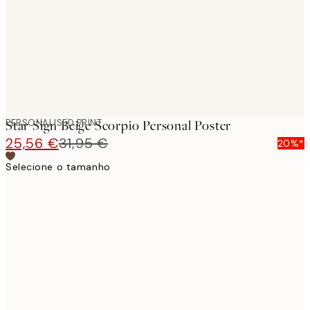
PERSONALISED PRINT
Star Sign Beige Scorpio Personal Poster
25,56 €
31,95 €
20%*
Selecione o tamanho