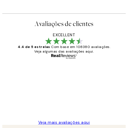
A partir de 23,94 €
39,90 €
Avaliações de clientes
EXCELLENT
4.4 de 5 estrelas
Com base em 108380 avaliações.
Veja algumas das avaliações aqui.
Comprador verificado
Avaliações
de
...
clientes
2 jun.
guilhermina g
Veja mais avaliações aqui