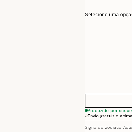
Selecione uma opçã
30x40 cm
Produzido por enco
Envio gratuit o acim
50x70 cm
Signo do zodíaco Aqu