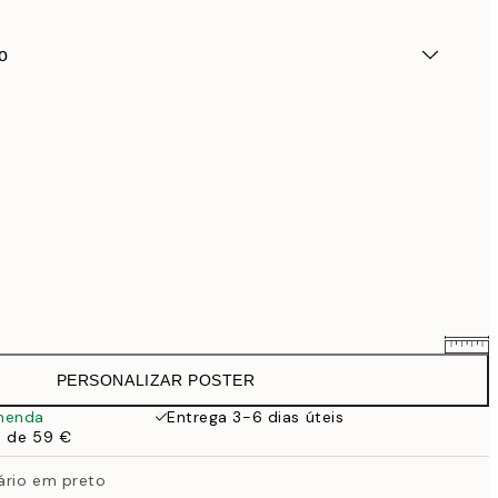
o
PERSONALIZAR POSTER
25,56 €
31,95 €
menda
Entrega 3-6 dias úteis
a de 59 €
33,56 €
41,95 €
ário em preto