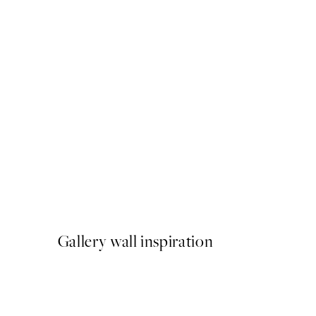
-40%
Earth Toned Pack de Poste
A partir de 23,94 €
39,90 €
Gallery wall inspiration