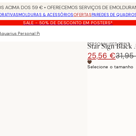
S ACIMA DOS 59 € • OFERECEMOS SERVIÇOS DE EMOLDURAM
ORATIVAS
MOLDURAS & ACESSÓRIOS
OFERTAS
PAREDES DE QUADRO
SALE - 50% DE DESCONTO EM POSTERS*
 Aquarius Personal Poster
PERSONALISED PRINT
Star Sign Black 
25,56 €
31,95
Selecione o tamanho