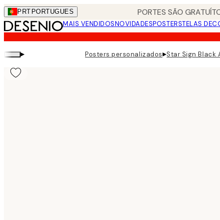
Skip
PORTES SÃO GRATUÍTO
PRT
PORTUGUES
to
MAIS VENDIDOS
NOVIDADES
POSTERS
TELAS DEC
main
content.
▸
▸
Posters personalizados
Star Sign Black