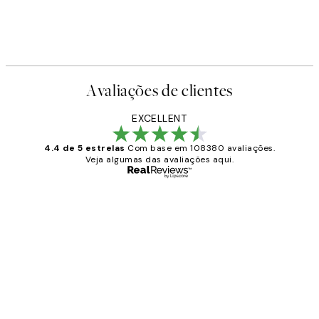
Avaliações de clientes
EXCELLENT
4.4 de 5 estrelas
Com base em 108380 avaliações.
Veja algumas das avaliações aqui.
Comprador verificado
Avaliações
de
...
clientes
2 jun.
guilhermina g