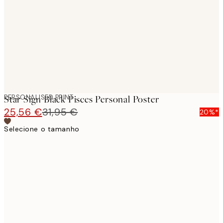
images
PERSONALISED PRINT
Star Sign Black Pisces Personal Poster
25,56 €
31,95 €
20%*
Selecione o tamanho