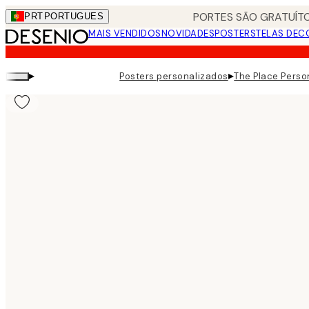
Skip
PORTES SÃO GRATUÍTO
PRT
PORTUGUES
to
MAIS VENDIDOS
NOVIDADES
POSTERS
TELAS DEC
main
content.
▸
▸
Posters personalizados
The Place Perso