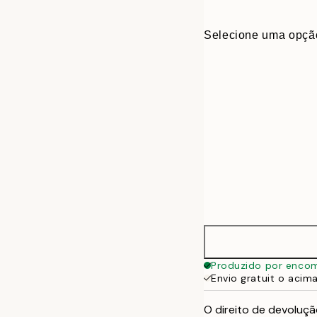
Selecione uma opçã
30x40 cm
Produzido por enco
Envio gratuit o acim
50x70 cm
O direito de devoluçã