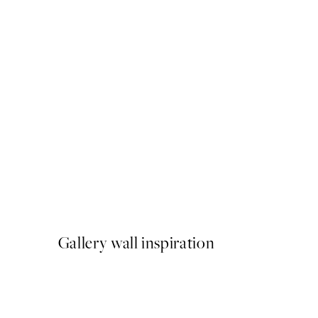
-40%
Abstract Landscape Pack de
A partir de 23,94 €
39,90 €
Gallery wall inspiration