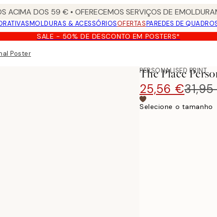
S ACIMA DOS 59 € • OFERECEMOS SERVIÇOS DE EMOLDURAM
ORATIVAS
MOLDURAS & ACESSÓRIOS
OFERTAS
PAREDES DE QUADRO
SALE - 50% DE DESCONTO EM POSTERS*
nal Poster
PERSONALISED PRINT
The Place Perso
25,56 €
31,95
Selecione o tamanho