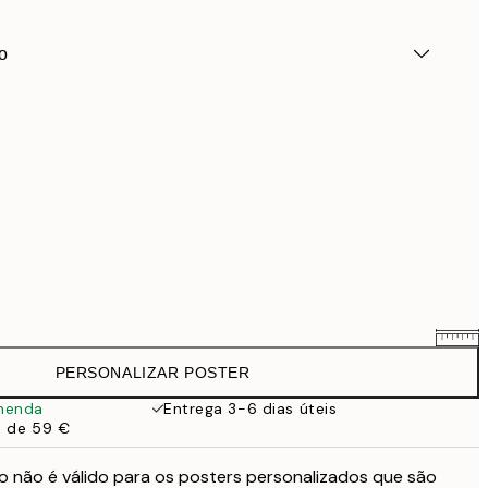
o
PERSONALIZAR POSTER
25,56 €
31,95 €
menda
Entrega 3-6 dias úteis
a de 59 €
33,56 €
41,95 €
o não é válido para os posters personalizados que são