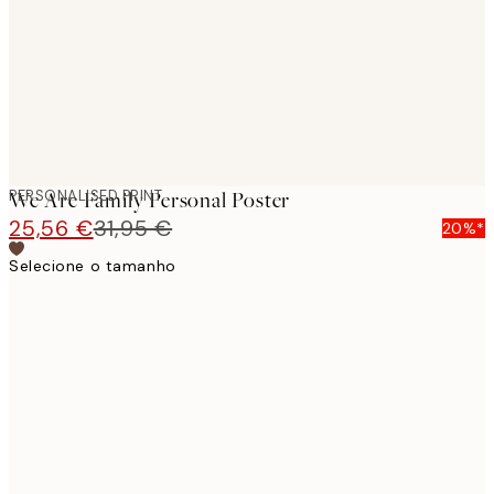
PERSONALISED PRINT
We Are Family Personal Poster
25,56 €
31,95 €
20%*
Selecione o tamanho