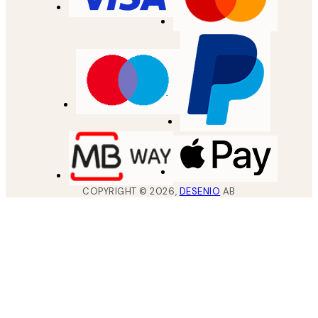
COPYRIGHT ©
2026
,
DESENIO
AB