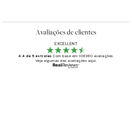
Avaliações de clientes
EXCELLENT
4.4 de 5 estrelas
Com base em 108380 avaliações.
Veja algumas das avaliações aqui.
Comprador verificado
Avaliações
de
...
clientes
2 jun.
guilhermina g