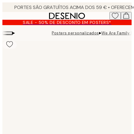
Skip
to
main
SALE - 50% DE DESCONTO EM POSTERS*
content.
▸
▸
Posters personalizados
We Are Family P
Product
images