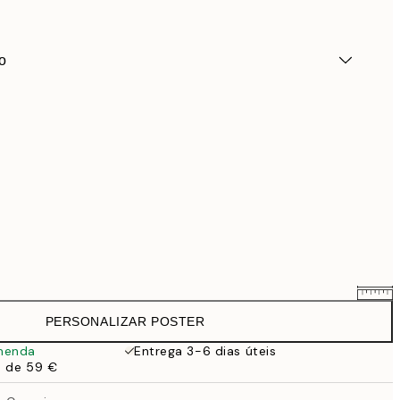
o
PERSONALIZAR POSTER
25,56 €
31,95 €
menda
Entrega 3-6 dias úteis
a de 59 €
33,56 €
41,95 €