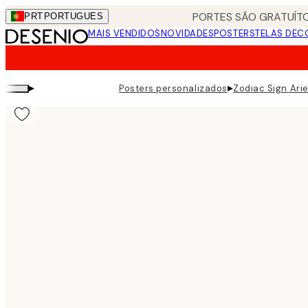
Skip
PORTES SÃO GRATUÍTO
PRT
PORTUGUES
to
MAIS VENDIDOS
NOVIDADES
POSTERS
TELAS DEC
main
content.
▸
▸
Posters personalizados
Zodiac Sign Ari