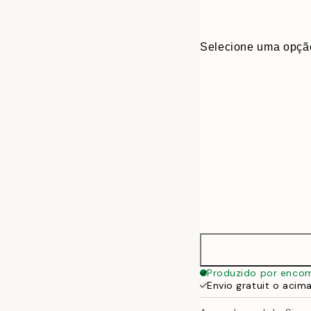
Selecione uma opçã
30x40 cm
Produzido por enco
Envio gratuit o acim
50x70 cm