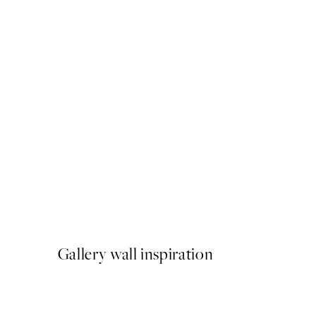
NOVIDADES
Earth Toned Strokes Poste
A partir de 13 €
Gallery wall inspiration