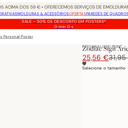
S ACIMA DOS 59 € • OFERECEMOS SERVIÇOS DE EMOLDURAM
ORATIVAS
MOLDURAS & ACESSÓRIOS
OFERTAS
PAREDES DE QUADRO
SALE - 50% DE DESCONTO EM POSTERS*
0 min
0 s
Válido
até:
es Personal Poster
2026-
08-
PERSONALISED PRINT
Zodiac Sign Ari
09
25,56 €
31,95
Selecione o tamanho