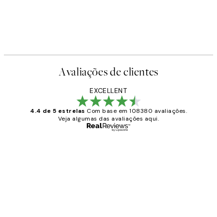
Avaliações de clientes
EXCELLENT
4.4 de 5 estrelas
Com base em 108380 avaliações.
Veja algumas das avaliações aqui.
Comprador verificado
Avaliações
de
...
clientes
2 jun.
guilhermina g