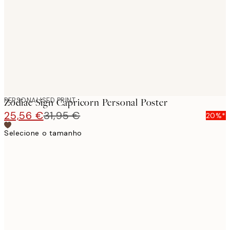
images
PERSONALISED PRINT
Zodiac Sign Capricorn Personal Poster
25,56 €
31,95 €
20%*
Selecione o tamanho