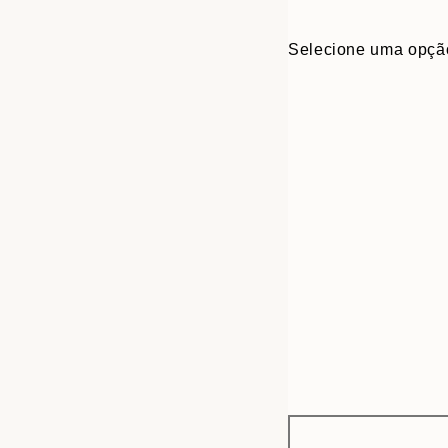
Selecione uma opçã
Frame
30x40 cm
options