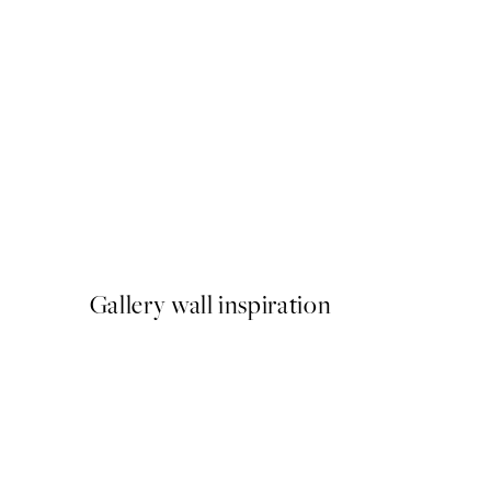
50%*
Wave Crush Poster
A partir de 9,98 €
19,95 €
Gallery wall inspiration