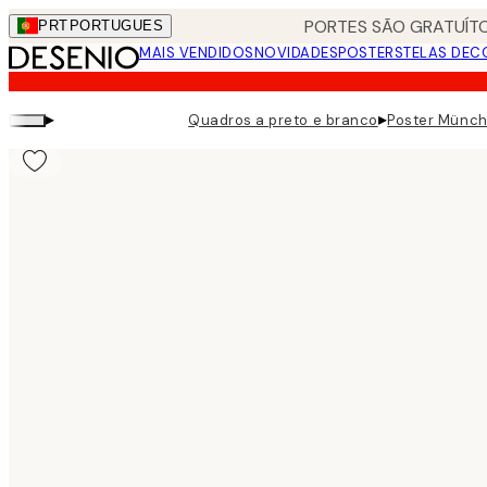
Skip
PORTES SÃO GRATUÍTO
PRT
PORTUGUES
to
MAIS VENDIDOS
NOVIDADES
POSTERS
TELAS DEC
main
content.
▸
▸
Quadros a preto e branco
Poster Münc