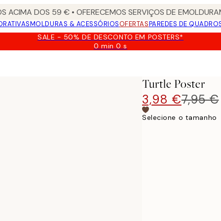
S ACIMA DOS 59 € • OFERECEMOS SERVIÇOS DE EMOLDURAM
ORATIVAS
MOLDURAS & ACESSÓRIOS
OFERTAS
PAREDES DE QUADRO
SALE - 50% DE DESCONTO EM POSTERS*
0 min
0 s
Válido
até:
2026-
08-
Turtle Poster
09
3,98 €
7,95 €
Selecione o tamanho