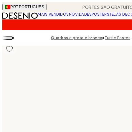
Skip
PORTES SÃO GRATUÍTO
PRT
PORTUGUES
to
MAIS VENDIDOS
NOVIDADES
POSTERS
TELAS DEC
main
content.
▸
▸
Quadros a preto e branco
Turtle Poster