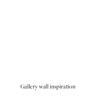
50%*
Two Canoes Poster
A partir de 6,50 €
13 €
Gallery wall inspiration