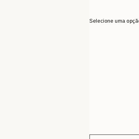
Selecione uma opçã
Frame
13x18 cm
options
50x70 cm