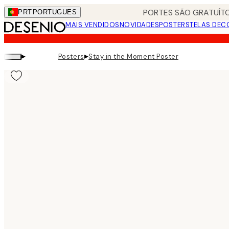
Skip
PORTES SÃO GRATUÍTO
PRT
PORTUGUES
to
MAIS VENDIDOS
NOVIDADES
POSTERS
TELAS DEC
main
content.
▸
▸
Posters
Stay in the Moment Poster