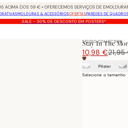
S ACIMA DOS 59 € • OFERECEMOS SERVIÇOS DE EMOLDURAM
ORATIVAS
MOLDURAS & ACESSÓRIOS
OFERTAS
PAREDES DE QUADRO
SALE - 50% DE DESCONTO EM POSTERS*
STUDIO COLLECTION
Stay In The Mo
10,98 €
21,95
Pôster
Selecione o tamanho