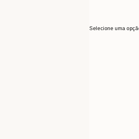
Selecione uma opçã
Frame
30x40 cm
options
50x70 cm