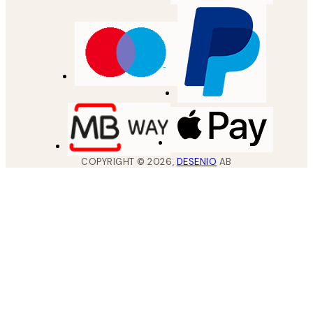
COPYRIGHT ©
2026
,
DESENIO
AB