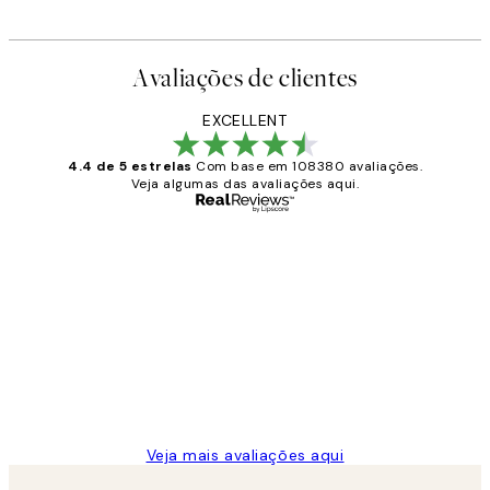
Avaliações de clientes
EXCELLENT
4.4 de 5 estrelas
Com base em 108380 avaliações.
Veja algumas das avaliações aqui.
Comprador verificado
Avaliações
de
...
clientes
2 jun.
guilhermina g
Veja mais avaliações aqui