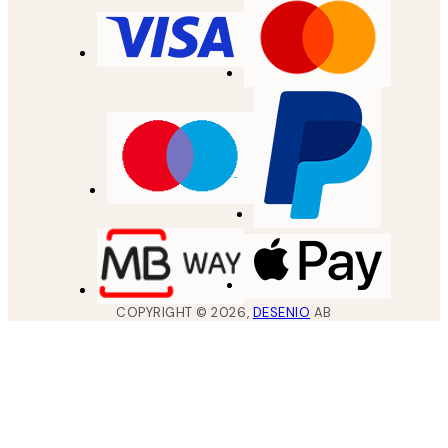
COPYRIGHT ©
2026
,
DESENIO
AB