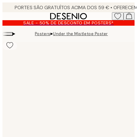
Skip
to
main
SALE - 50% DE DESCONTO EM POSTERS*
content.
▸
▸
Posters
Under the Mistletoe Poster
Product
images