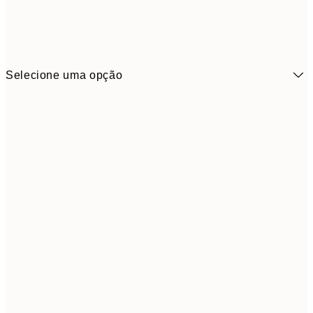
Selecione uma opção
3,
13x18 cm
7,