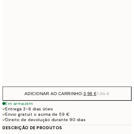
6,
21x30 cm
9,
30x40 cm
19,
13,7
40x50 cm
27,
16,2
50x70 cm
32,
Frame
options
ADICIONAR AO CARRINHO
-
3,98 €
7,95 €
Em armazém
Entrega 3-6 dias úteis
Envio gratuit o acima de 59 €
Direito de devolução durante 90 dias
DESCRIÇÃO DE PRODUTOS