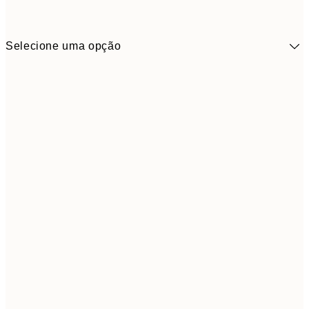
Selecione uma opção
5,
30x40 cm
19,