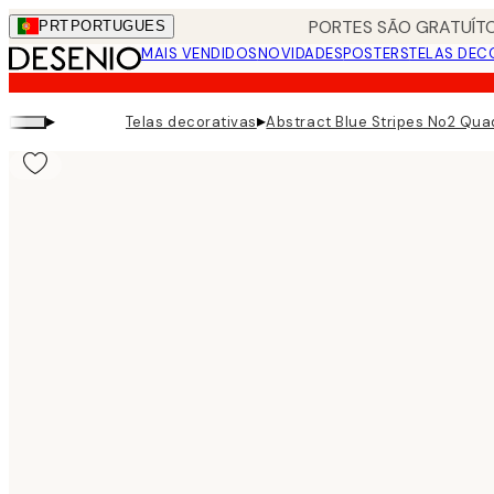
Skip
PORTES SÃO GRATUÍTO
PRT
PORTUGUES
to
MAIS VENDIDOS
NOVIDADES
POSTERS
TELAS DEC
main
content.
▸
▸
Telas decorativas
Abstract Blue Stripes No2 Qua