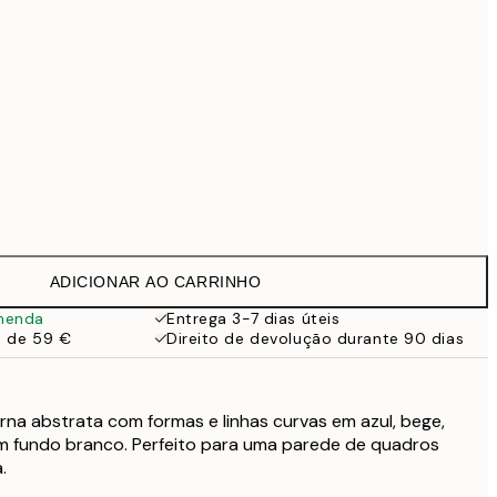
99 €
Sem moldura
ADICIONAR AO CARRINHO
menda
Entrega 3-7 dias úteis
a de 59 €
Direito de devolução durante 90 dias
na abstrata com formas e linhas curvas em azul, bege,
 fundo branco. Perfeito para uma parede de quadros
.