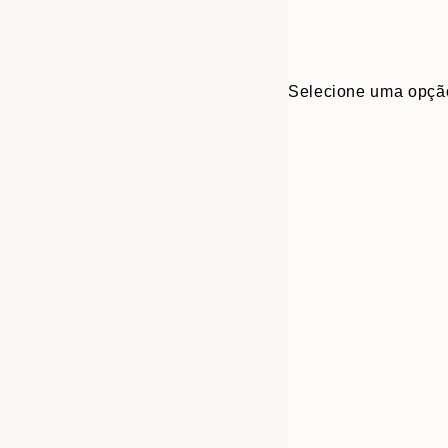
Selecione uma opçã
30x40 cm
50x70 cm