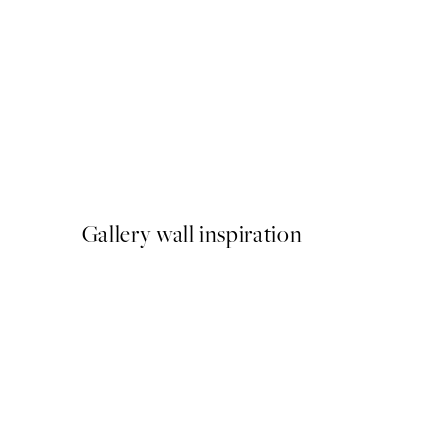
-70%
Outlet
Textured Arches Poster
A partir de 5,98 €
19,95 €
Gallery wall inspiration