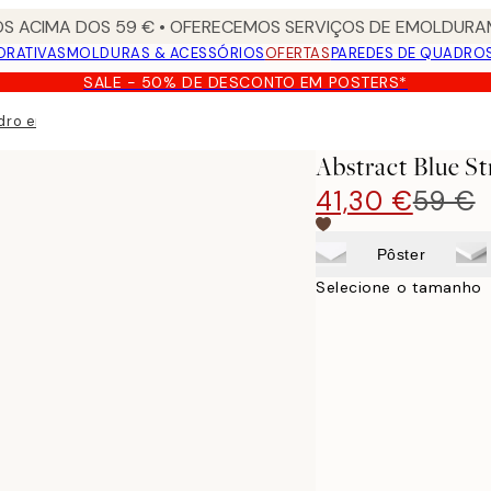
S ACIMA DOS 59 € • OFERECEMOS SERVIÇOS DE EMOLDURAM
ORATIVAS
MOLDURAS & ACESSÓRIOS
OFERTAS
PAREDES DE QUADRO
SALE - 50% DE DESCONTO EM POSTERS*
dro em tela
Abstract Blue S
41,30 €
59 €
Pôster
Selecione o tamanho