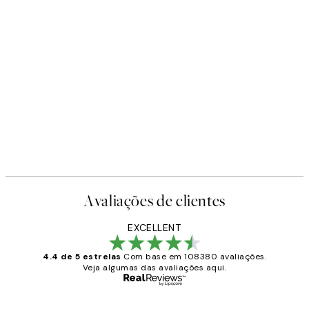
-40%
Earth Toned Pack de Posters
A partir de 23,94 €
39,90 €
Avaliações de clientes
EXCELLENT
4.4 de 5 estrelas
Com base em 108380 avaliações.
Veja algumas das avaliações aqui.
Comprador verificado