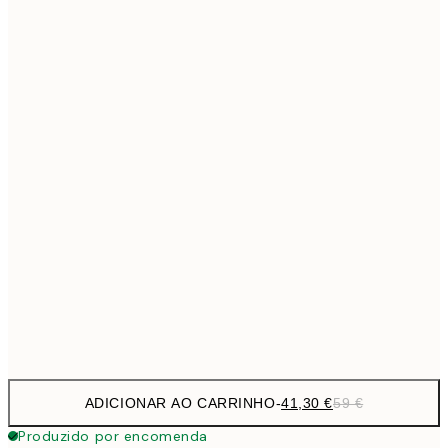
69,3
50x70 cm
Sem moldura
ADICIONAR AO CARRINHO
-
41,30 €
59 €
Produzido por encomenda