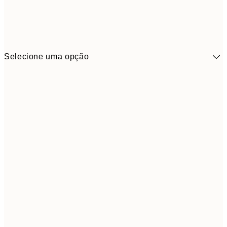
Selecione uma opção
41,3
30x40 cm