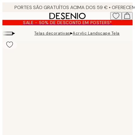
Skip
to
main
SALE - 50% DE DESCONTO EM POSTERS*
content.
▸
▸
Telas decorativas
Acrylic Landscape Tela
Product
images