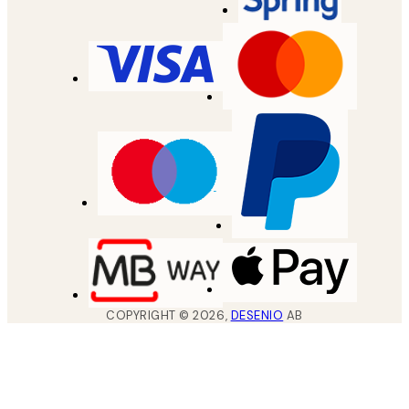
COPYRIGHT ©
2026
,
DESENIO
AB