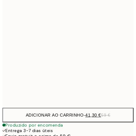
Sem moldura
ADICIONAR AO CARRINHO
-
41,30 €
59 €
Produzido por encomenda
Entrega 3-7 dias úteis
Envio gratuit o acima de 59 €