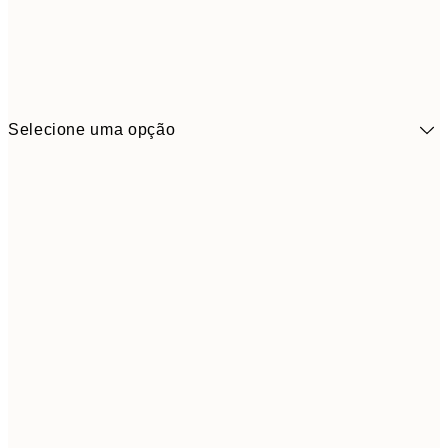
Selecione uma opção
41,3
30x40 cm