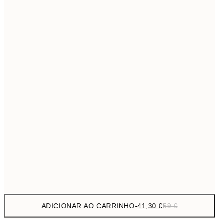
69,3
50x70 cm
Sem moldura
ADICIONAR AO CARRINHO
-
41,30 €
59 €