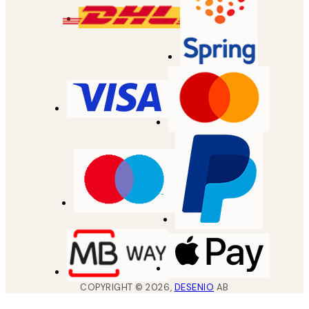
COPYRIGHT ©
2026
,
DESENIO
AB