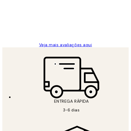
de
...
clientes
2 jun.
guilhermina g
Veja mais avaliações aqui
ENTREGA RÁPIDA
3-6 dias