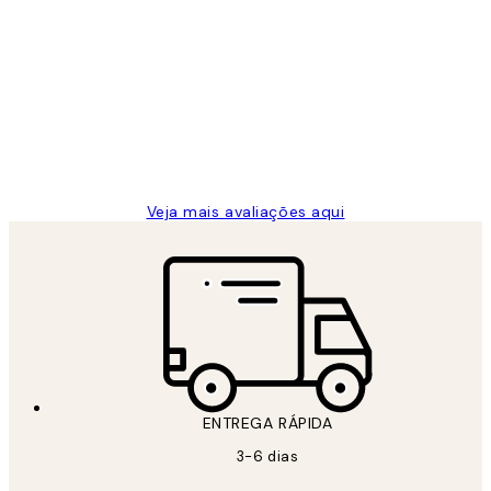
Comprador verificado
Avaliações
de
...
clientes
2 jun.
guilhermina g
Veja mais avaliações aqui
ENTREGA RÁPIDA
3-6 dias