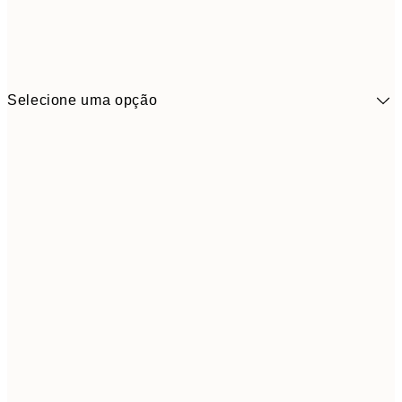
Selecione uma opção
41,3
30x40 cm