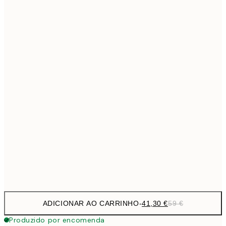
69,3
50x70 cm
Sem moldura
ADICIONAR AO CARRINHO
-
41,30 €
59 €
Produzido por encomenda