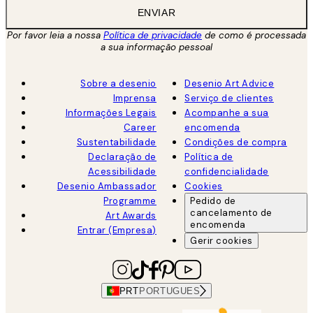
ENVIAR
Por favor leia a nossa
Política de privacidade
de como é processada
a sua informação pessoal
Sobre a desenio
Desenio Art Advice
Imprensa
Serviço de clientes
Informações Legais
Acompanhe a sua
Career
encomenda
Sustentabilidade
Condições de compra
Declaração de
Política de
Acessibilidade
confidencialidade
Desenio Ambassador
Cookies
Programme
Pedido de
cancelamento de
Art Awards
encomenda
Entrar (Empresa)
Gerir cookies
PRT
PORTUGUES