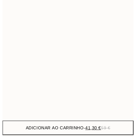
69,3
50x70 cm
Sem moldura
ADICIONAR AO CARRINHO
-
41,30 €
59 €