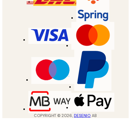
COPYRIGHT ©
2026
,
DESENIO
AB