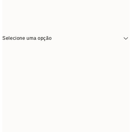
Selecione uma opção
41,3
30x40 cm