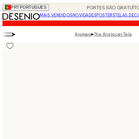
Skip
PORTES SÃO GRATUÍTO
PRT
PORTUGUES
to
MAIS VENDIDOS
NOVIDADES
POSTERS
TELAS DEC
main
content.
▸
▸
Animais
The Aristocat Tela