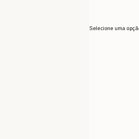
Selecione uma opçã
30x40 cm
50x70 cm