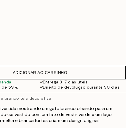
99 €
118,30 €
169 €
363,30 €
519 €
Sem moldura
ADICIONAR AO CARRINHO
menda
Entrega 3-7 dias úteis
a de 59 €
Direito de devolução durante 90 dias
e branco tela decorativa
divertida mostrando um gato branco olhando para um
ndo-se vestido com um fato de vestir verde e um laço
rmelha e branca fortes criam um design original.