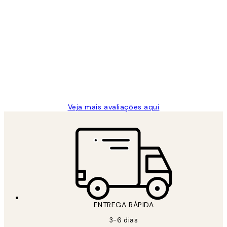
Comprador verificado
Avaliações
de
...
clientes
2 jun.
guilhermina g
Veja mais avaliações aqui
ENTREGA RÁPIDA
3-6 dias