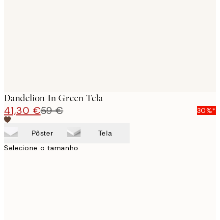
images
Dandelion In Green Tela
41,30 €
59 €
30%*
Pôster
Tela
Selecione o tamanho