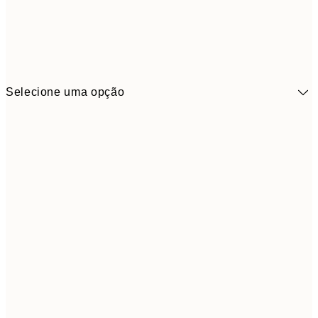
Selecione uma opção
41,3
30x40 cm