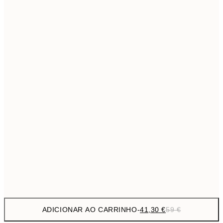
69,3
50x70 cm
Sem moldura
ADICIONAR AO CARRINHO
-
41,30 €
59 €