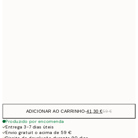
Sem moldura
ADICIONAR AO CARRINHO
-
41,30 €
59 €
Produzido por encomenda
Entrega 3-7 dias úteis
Envio gratuit o acima de 59 €
Direito de devolução durante 90 dias