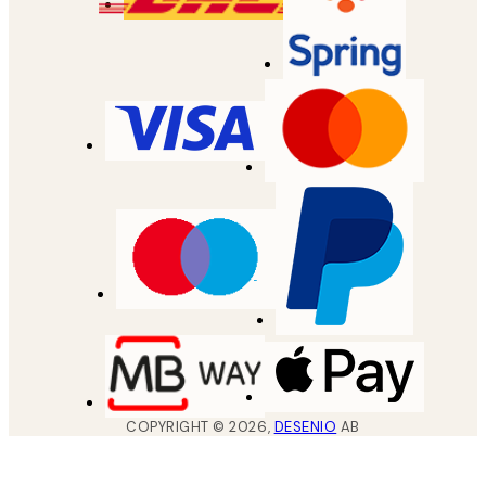
COPYRIGHT ©
2026
,
DESENIO
AB