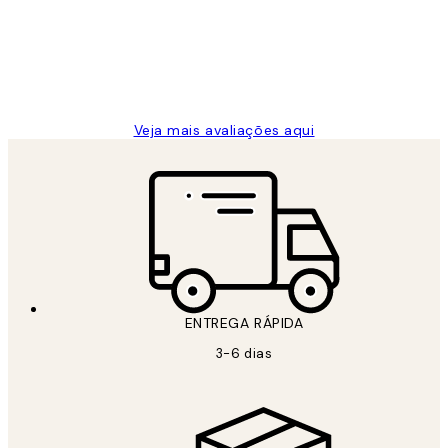
clientes
2 jun.
guilhermina g
Veja mais avaliações aqui
ENTREGA RÁPIDA
3-6 dias