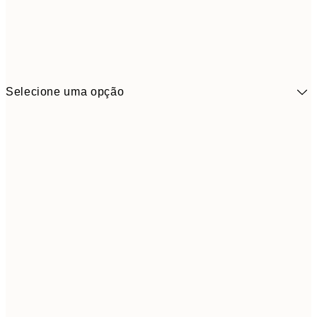
Selecione uma opção
41,3
30x40 cm