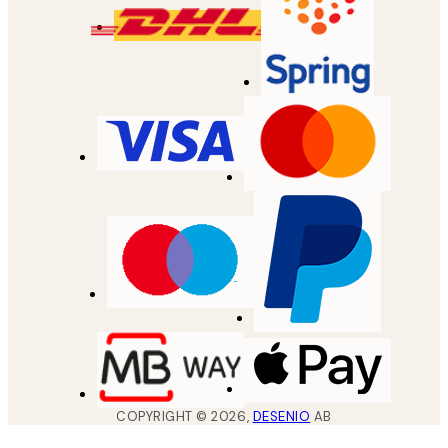
COPYRIGHT ©
2026
,
DESENIO
AB