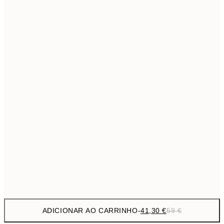
69,3
50x70 cm
Sem moldura
ADICIONAR AO CARRINHO
-
41,30 €
59 €