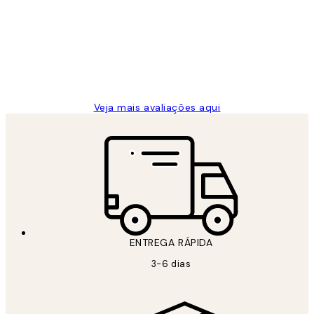
de
...
clientes
2 jun.
guilhermina g
Veja mais avaliações aqui
ENTREGA RÁPIDA
3-6 dias