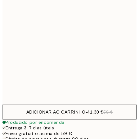
Sem moldura
ADICIONAR AO CARRINHO
-
41,30 €
59 €
Produzido por encomenda
Entrega 3-7 dias úteis
Envio gratuit o acima de 59 €
Direito de devolução durante 90 dias