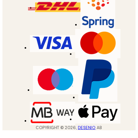
COPYRIGHT ©
2026
,
DESENIO
AB