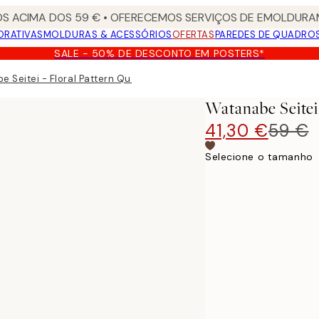
S ACIMA DOS 59 € • OFERECEMOS SERVIÇOS DE EMOLDURAM
ORATIVAS
MOLDURAS & ACESSÓRIOS
OFERTAS
PAREDES DE QUADRO
SALE - 50% DE DESCONTO EM POSTERS*
 Seitei - Floral Pattern Quadro em tela
Watanabe Seitei
41,30 €
59 €
Selecione o tamanho