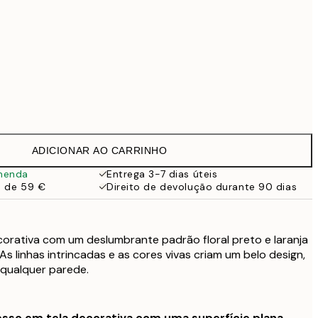
Sem moldura
ADICIONAR AO CARRINHO
menda
Entrega 3-7 dias úteis
a de 59 €
Direito de devolução durante 90 dias
orativa com um deslumbrante padrão floral preto e laranja
s linhas intrincadas e as cores vivas criam um belo design,
r qualquer parede.
sso em tela decorativa com uma superfície plana.