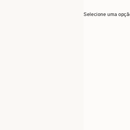
Selecione uma opçã
30x40 cm
50x70 cm