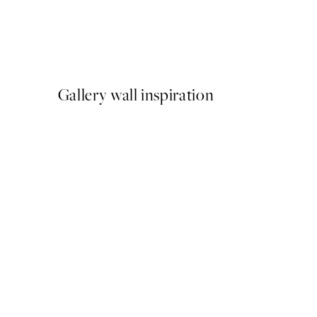
Earth Toned Pack de Poste
A partir de 23,94 €
39,90 €
Gallery wall inspiration