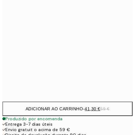
Sem moldura
ADICIONAR AO CARRINHO
-
41,30 €
59 €
Produzido por encomenda
Entrega 3-7 dias úteis
Envio gratuit o acima de 59 €
Direito de devolução durante 90 dias