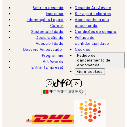
Sobre a desenio
Desenio Art Advice
Imprensa
Serviço de clientes
Informações Legais
Acompanhe a sua
Career
encomenda
Sustentabilidade
Condições de compra
Declaração de
Política de
Acessibilidade
confidencialidade
Desenio Ambassador
Cookies
Programme
Pedido de
cancelamento de
Art Awards
encomenda
Entrar (Empresa)
Gerir cookies
PRT
PORTUGUES