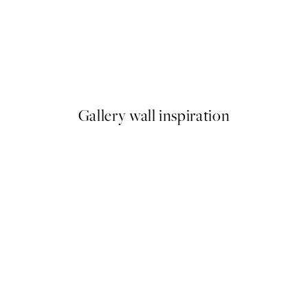
-40%
Earth Toned Pack de Posters
A partir de 23,94 €
39,90 €
Gallery wall inspiration