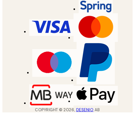
COPYRIGHT ©
2026
,
DESENIO
AB