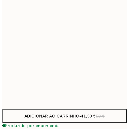
69,3
50x70 cm
Sem moldura
ADICIONAR AO CARRINHO
-
41,30 €
59 €
Produzido por encomenda