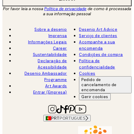
Por favor leia a nossa
Política de privacidade
de como é processada
a sua informação pessoal
Sobre a desenio
Desenio Art Advice
Imprensa
Serviço de clientes
Informações Legais
Acompanhe a sua
Career
encomenda
Sustentabilidade
Condições de compra
Declaração de
Política de
Acessibilidade
confidencialidade
Desenio Ambassador
Cookies
Programme
Pedido de
cancelamento de
Art Awards
encomenda
Entrar (Empresa)
Gerir cookies
PRT
PORTUGUES