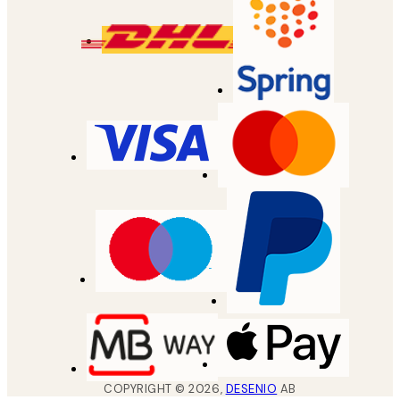
COPYRIGHT ©
2026
,
DESENIO
AB