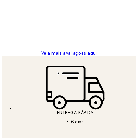
de
...
clientes
2 jun.
guilhermina g
Veja mais avaliações aqui
ENTREGA RÁPIDA
3-6 dias