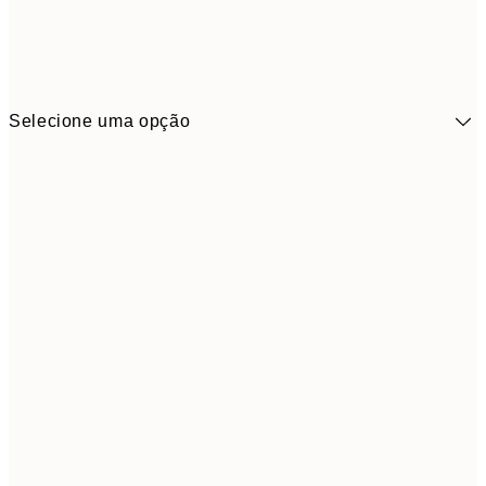
Selecione uma opção
41,3
30x40 cm