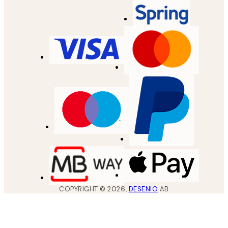
COPYRIGHT ©
2026
,
DESENIO
AB