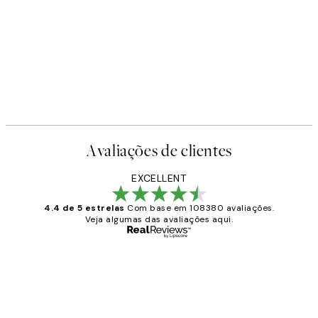
-40%
Earth Toned Pack de Posters
A partir de 23,94 €
39,90 €
Avaliações de clientes
EXCELLENT
4.4 de 5 estrelas
Com base em 108380 avaliações.
Veja algumas das avaliações aqui.
Comprador verificado
Avaliações
de
...
clientes