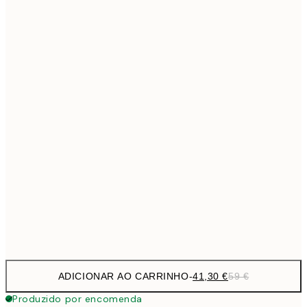
69,3
50x70 cm
Sem moldura
ADICIONAR AO CARRINHO
-
41,30 €
59 €
Produzido por encomenda