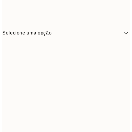
Selecione uma opção
41,3
30x40 cm