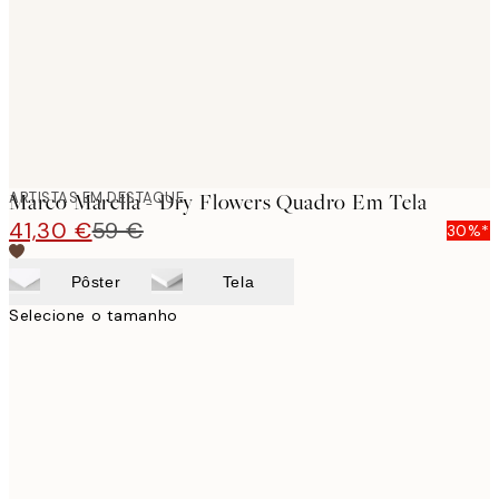
ARTISTAS EM DESTAQUE
Marco Marella - Dry Flowers Quadro Em Tela
41,30 €
59 €
30%*
Pôster
Tela
Selecione o tamanho