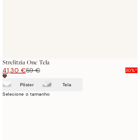
images
Strelitzia One Tela
41,30 €
59 €
30%*
Pôster
Tela
Selecione o tamanho