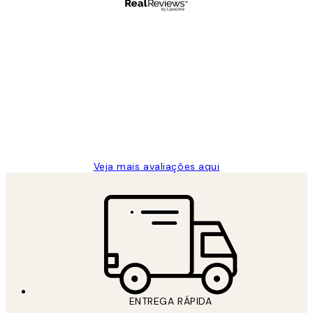
Comprador verificado
Avaliações
de
...
clientes
2 jun.
guilhermina g
Veja mais avaliações aqui
ENTREGA RÁPIDA