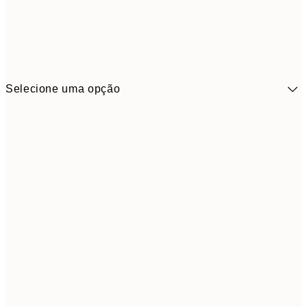
Selecione uma opção
41,3
30x40 cm