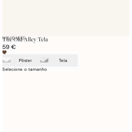
NOVIDADES
The Old Alley Tela
59 €
Pôster
Tela
Selecione o tamanho