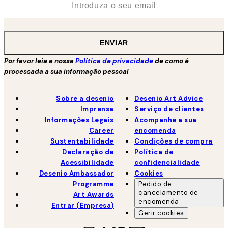
ENVIAR
Por favor leia a nossa
Política de privacidade
de como é
processada a sua informação pessoal
Sobre a desenio
Desenio Art Advice
Imprensa
Serviço de clientes
Informações Legais
Acompanhe a sua
Career
encomenda
Sustentabilidade
Condições de compra
Declaração de
Política de
Acessibilidade
confidencialidade
Desenio Ambassador
Cookies
Programme
Pedido de
cancelamento de
Art Awards
encomenda
Entrar (Empresa)
Gerir cookies