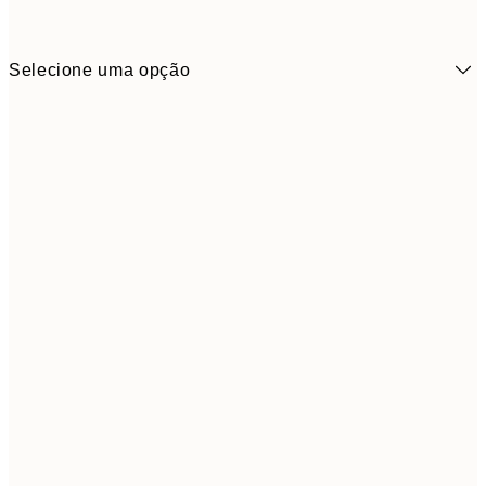
Selecione uma opção
30x40 cm
5
50x70 cm
9