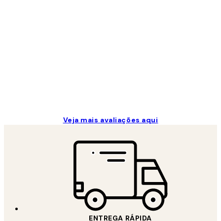
de
clientes
...
2 jun.
guilhermina g
Veja mais avaliações aqui
ENTREGA RÁPIDA