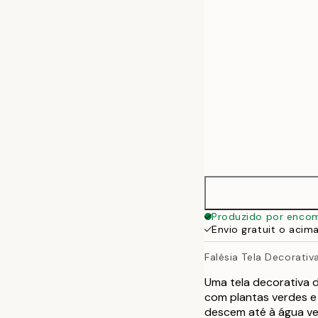
50x70 cm
70x100 cm
100x140 cm
Produzido por enco
Envio gratuit o acim
Falésia Tela Decorativ
Uma tela decorativa d
com plantas verdes e
descem até à água ver