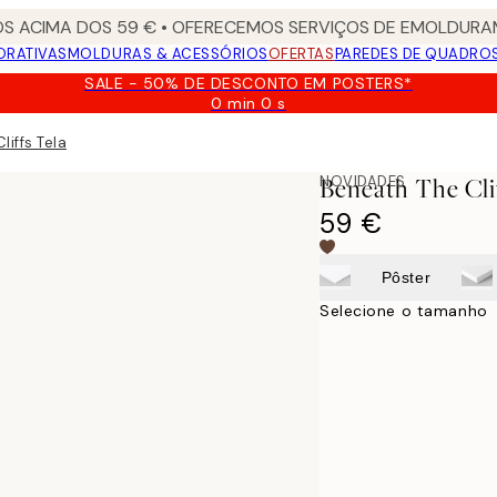
S ACIMA DOS 59 € • OFERECEMOS SERVIÇOS DE EMOLDURAM
ORATIVAS
MOLDURAS & ACESSÓRIOS
OFERTAS
PAREDES DE QUADRO
SALE - 50% DE DESCONTO EM POSTERS*
0 min
0 s
Válido
até:
liffs Tela
2026-
08-
NOVIDADES
Beneath The Clif
09
59 €
Pôster
Selecione o tamanho