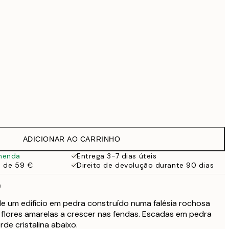
99 €
169 €
519 €
Sem moldura
ADICIONAR AO CARRINHO
menda
Entrega 3-7 dias úteis
a de 59 €
Direito de devolução durante 90 dias
a
e um edifício em pedra construído numa falésia rochosa
 flores amarelas a crescer nas fendas. Escadas em pedra
de cristalina abaixo.