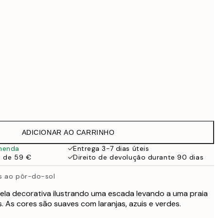
69,30 €
99 €
Sem moldura
ADICIONAR AO CARRINHO
menda
Entrega 3-7 dias úteis
a de 59 €
Direito de devolução durante 90 dias
s ao pôr-do-sol
ela decorativa ilustrando uma escada levando a uma praia
 As cores são suaves com laranjas, azuis e verdes.