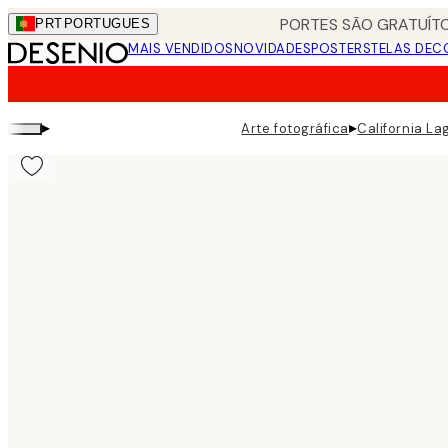
Skip
PORTES SÃO GRATUÍTO
PRT
PORTUGUES
to
MAIS VENDIDOS
NOVIDADES
POSTERS
TELAS DEC
main
content.
▸
▸
Arte fotográfica
California L