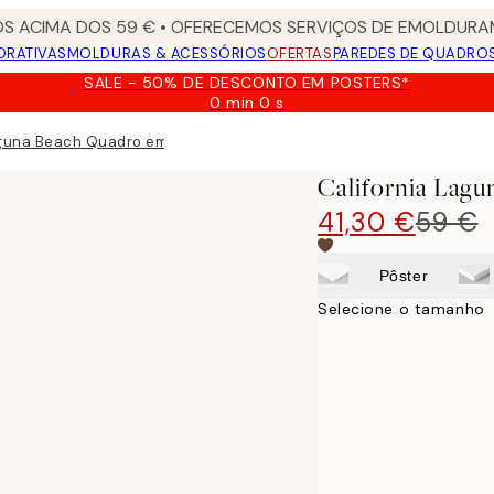
S ACIMA DOS 59 € • OFERECEMOS SERVIÇOS DE EMOLDURAM
ORATIVAS
MOLDURAS & ACESSÓRIOS
OFERTAS
PAREDES DE QUADRO
SALE - 50% DE DESCONTO EM POSTERS*
0 min
0 s
Válido
até:
aguna Beach Quadro em tela
2026-
08-
California Lag
09
41,30 €
59 €
Pôster
Selecione o tamanho