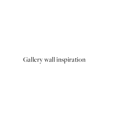
NOVIDADES
Earth Toned Strokes Poste
A partir de 13 €
Gallery wall inspiration