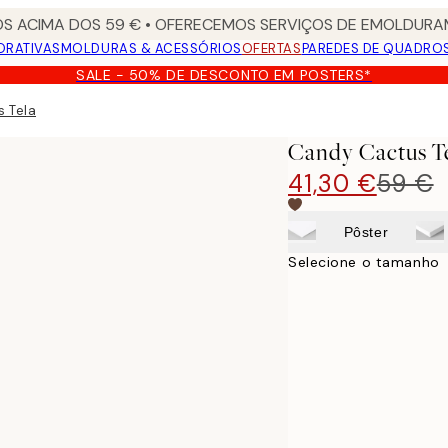
S ACIMA DOS 59 € • OFERECEMOS SERVIÇOS DE EMOLDURAM
ORATIVAS
MOLDURAS & ACESSÓRIOS
OFERTAS
PAREDES DE QUADRO
SALE - 50% DE DESCONTO EM POSTERS*
 Tela
Candy Cactus T
41,30 €
59 €
Pôster
Selecione o tamanho