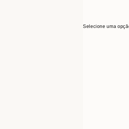
Selecione uma opçã
30x40 cm
50x70 cm