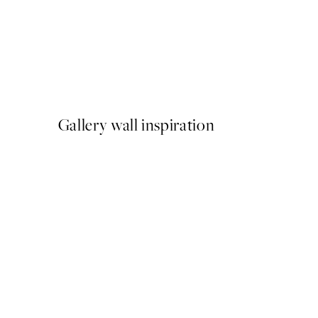
-40%
Shifting Sands Pack de Post
A partir de 26,34 €
43,90 €
Gallery wall inspiration