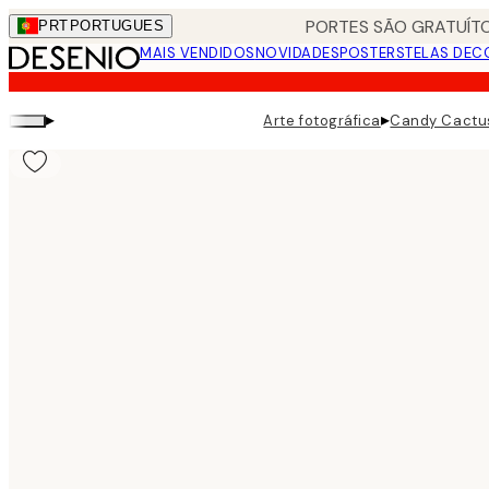
Skip
PORTES SÃO GRATUÍTO
PRT
PORTUGUES
to
MAIS VENDIDOS
NOVIDADES
POSTERS
TELAS DEC
main
content.
▸
▸
Arte fotográfica
Candy Cactus