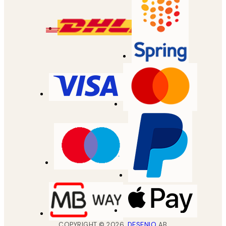
COPYRIGHT ©
2026
,
DESENIO
AB