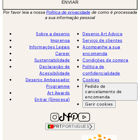
ENVIAR
Por favor leia a nossa
Política de privacidade
de como é processada
a sua informação pessoal
Sobre a desenio
Desenio Art Advice
Imprensa
Serviço de clientes
Informações Legais
Acompanhe a sua
Career
encomenda
Sustentabilidade
Condições de compra
Declaração de
Política de
Acessibilidade
confidencialidade
Desenio Ambassador
Cookies
Programme
Pedido de
cancelamento de
Art Awards
encomenda
Entrar (Empresa)
Gerir cookies
PRT
PORTUGUES