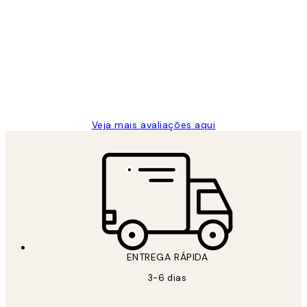
Avaliações
de
...
clientes
2 jun.
guilhermina g
Veja mais avaliações aqui
ENTREGA RÁPIDA
3-6 dias