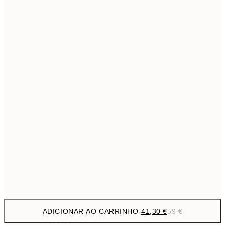
69,3
50x70 cm
Sem moldura
ADICIONAR AO CARRINHO
-
41,30 €
59 €