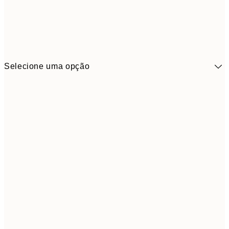
Selecione uma opção
41,3
30x40 cm