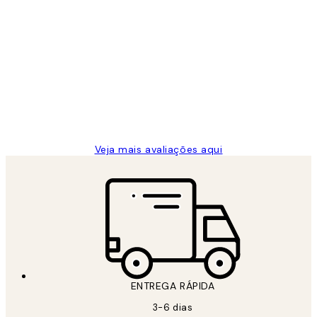
Comprador verificado
Avaliações
de
...
clientes
2 jun.
guilhermina g
Veja mais avaliações aqui
ENTREGA RÁPIDA
3-6 dias