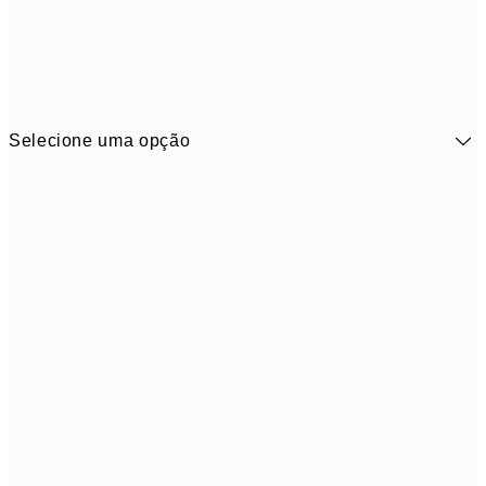
Selecione uma opção
41,3
30x40 cm