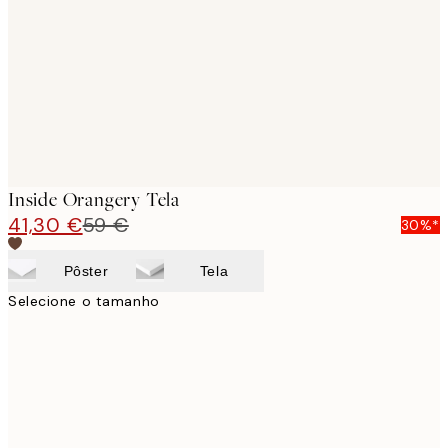
images
Inside Orangery Tela
41,30 €
59 €
30%*
Pôster
Tela
Selecione o tamanho