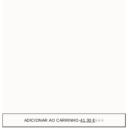
69,3
50x70 cm
Sem moldura
ADICIONAR AO CARRINHO
-
41,30 €
59 €