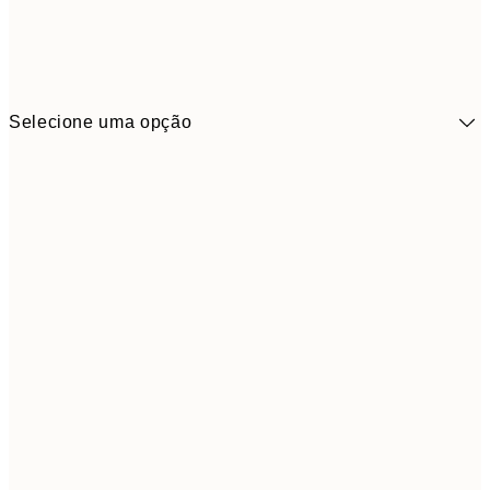
Selecione uma opção
41,3
30x40 cm