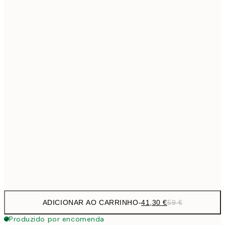
69,3
50x70 cm
Sem moldura
ADICIONAR AO CARRINHO
-
41,30 €
59 €
Produzido por encomenda