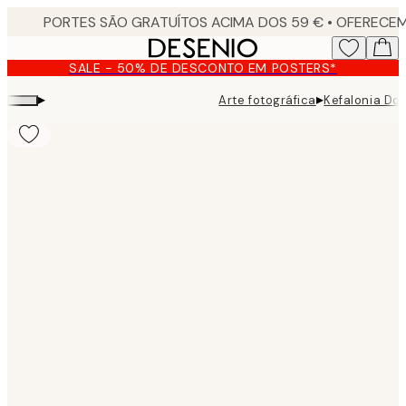
Skip
to
main
SALE - 50% DE DESCONTO EM POSTERS*
content.
▸
▸
Arte fotográfica
Kefalonia Doo
Product
images