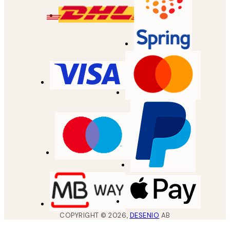
COPYRIGHT ©
2026
,
DESENIO
AB