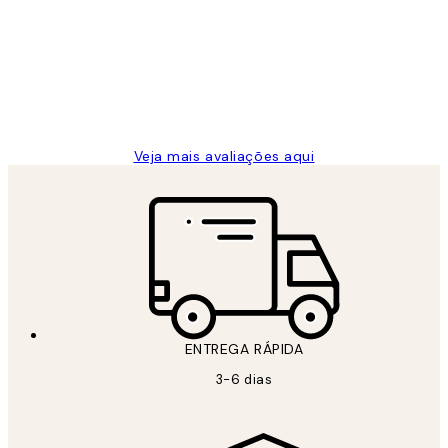
de
...
clientes
2 jun.
guilhermina g
Veja mais avaliações aqui
ENTREGA RÁPIDA
3-6 dias