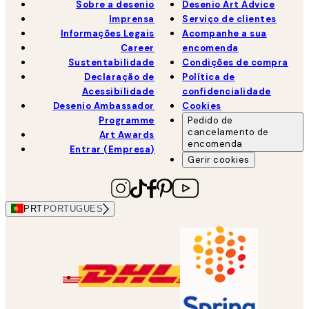
Sobre a desenio
Desenio Art Advice
Imprensa
Serviço de clientes
Informações Legais
Acompanhe a sua
Career
encomenda
Sustentabilidade
Condições de compra
Declaração de
Política de
Acessibilidade
confidencialidade
Desenio Ambassador
Cookies
Programme
Pedido de
cancelamento de
Art Awards
encomenda
Entrar (Empresa)
Gerir cookies
PRT
PORTUGUES