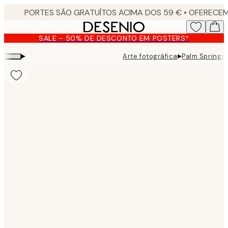
Skip
to
main
SALE - 50% DE DESCONTO EM POSTERS*
content.
▸
▸
Arte fotográfica
Palm Springs 
Product
images