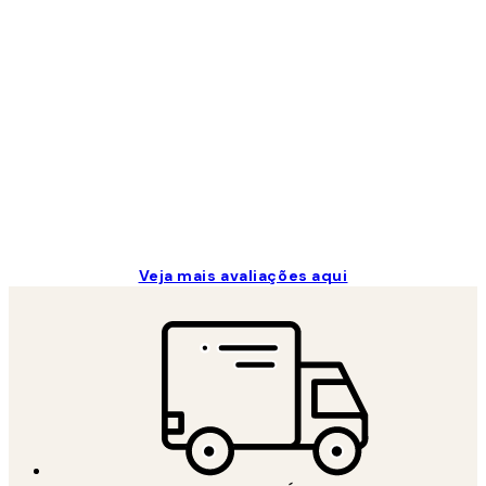
Avaliações
de
clientes
...
2 jun.
guilhermina g
Veja mais avaliações aqui