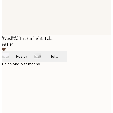
NOVIDADES
Washed In Sunlight Tela
59 €
Pôster
Tela
Selecione o tamanho