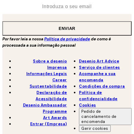
*
Email
ENVIAR
Por favor leia a nossa
Política de privacidade
de como é
processada a sua informação pessoal
Sobre a desenio
Desenio Art Advice
Imprensa
Serviço de clientes
Informações Legais
Acompanhe a sua
Career
encomenda
Sustentabilidade
Condições de compra
Declaração de
Política de
Acessibilidade
confidencialidade
Desenio Ambassador
Cookies
Programme
Pedido de
cancelamento de
Art Awards
encomenda
Entrar (Empresa)
Gerir cookies