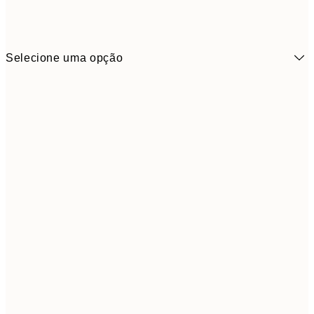
Selecione uma opção
30x40 cm
5
50x70 cm
9