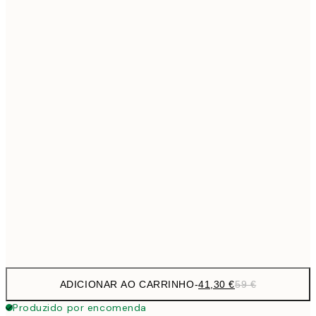
69,3
50x70 cm
Sem moldura
ADICIONAR AO CARRINHO
-
41,30 €
59 €
Produzido por encomenda