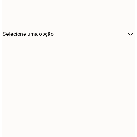
Selecione uma opção
41,3
30x40 cm