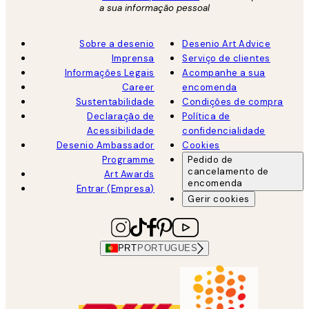
a sua informação pessoal
Sobre a desenio
Desenio Art Advice
Imprensa
Serviço de clientes
Informações Legais
Acompanhe a sua
Career
encomenda
Sustentabilidade
Condições de compra
Declaração de
Política de
Acessibilidade
confidencialidade
Desenio Ambassador
Cookies
Programme
Pedido de
cancelamento de
Art Awards
encomenda
Entrar (Empresa)
Gerir cookies
PRT
PORTUGUES