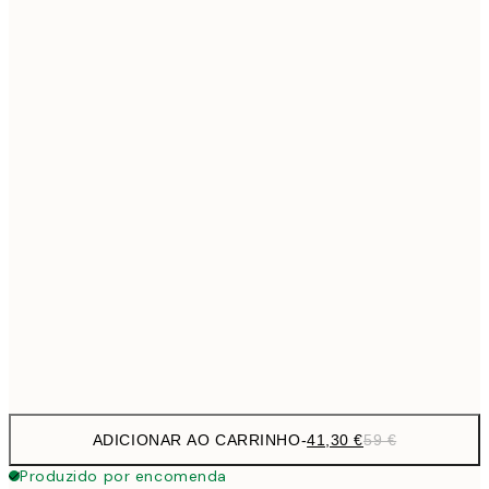
69,3
50x70 cm
Sem moldura
ADICIONAR AO CARRINHO
-
41,30 €
59 €
Produzido por encomenda