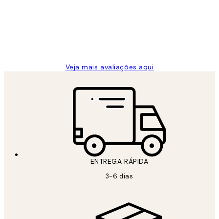
clientes
2 jun.
guilhermina g
Veja mais avaliações aqui
ENTREGA RÁPIDA
3-6 dias