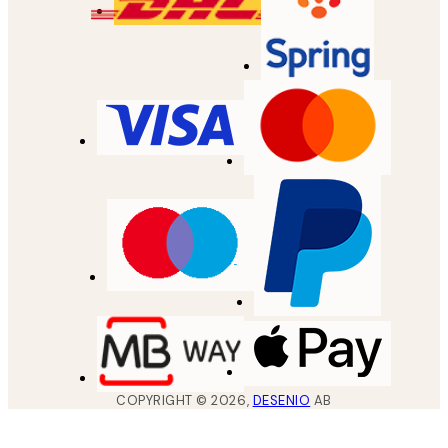
COPYRIGHT ©
2026
,
DESENIO
AB