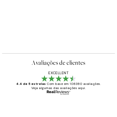
-40%
Earth Toned Pack de Posters
A partir de 23,94 €
39,90 €
Avaliações de clientes
EXCELLENT
4.4 de 5 estrelas
Com base em 108380 avaliações.
Veja algumas das avaliações aqui.
Comprador verificado
Avaliações
de
...