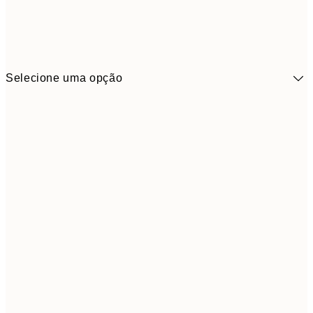
Selecione uma opção
41,3
30x40 cm