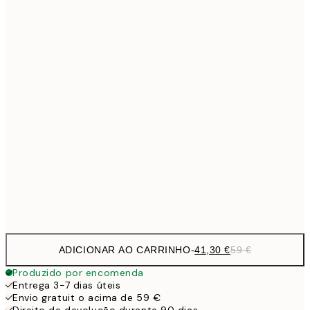
Sem moldura
ADICIONAR AO CARRINHO
-
41,30 €
59 €
Produzido por encomenda
Entrega 3-7 dias úteis
Envio gratuit o acima de 59 €
Direito de devolução durante 90 dias