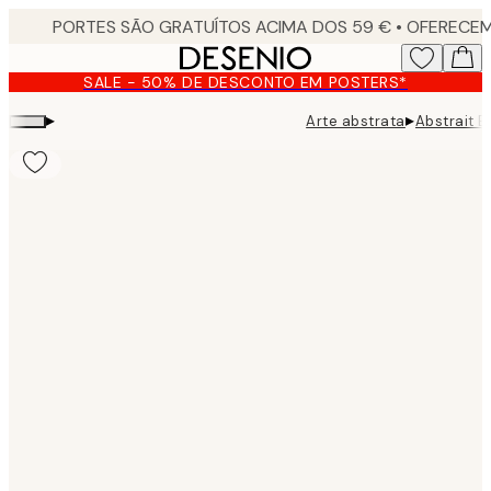
Skip
to
main
SALE - 50% DE DESCONTO EM POSTERS*
content.
▸
▸
Arte abstrata
Abstrait 
Product
images