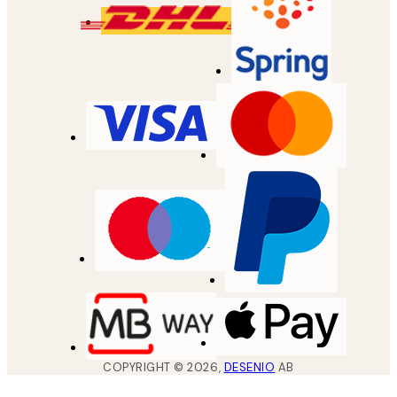
COPYRIGHT ©
2026
,
DESENIO
AB