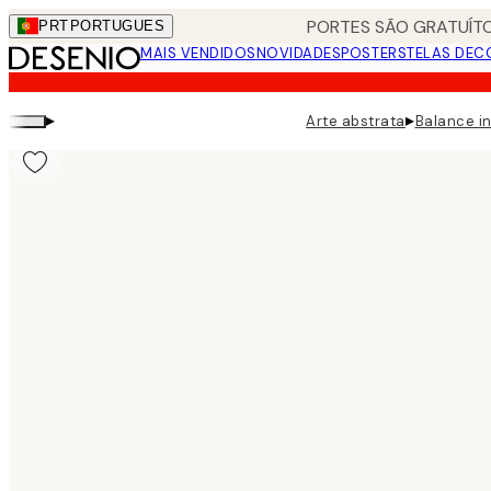
Skip
PORTES SÃO GRATUÍTO
PRT
PORTUGUES
to
MAIS VENDIDOS
NOVIDADES
POSTERS
TELAS DEC
main
content.
▸
▸
Arte abstrata
Balance i