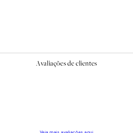
-40%
Abstract Landscape Pack de
A partir de 23,94 €
39,90 €
Avaliações de clientes
Veja mais avaliações aqui