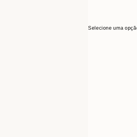
Selecione uma opçã
30x40 cm
50x70 cm