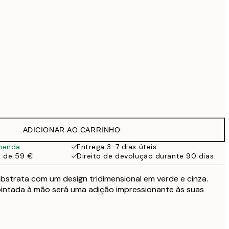
99 €
Sem moldura
ADICIONAR AO CARRINHO
menda
Entrega 3-7 dias úteis
a de 59 €
Direito de devolução durante 90 dias
bstrata com um design tridimensional em verde e cinza.
pintada à mão será uma adição impressionante às suas