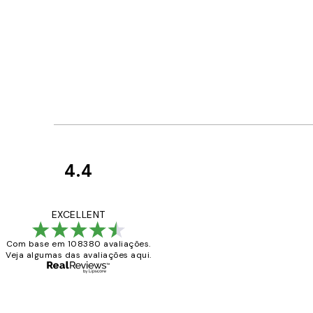
4.4
Avaliações
de
...
EXCELLENT
clientes
Com base em 108380 avaliações.
Veja algumas das avaliações aqui.
2 jun.
guilhermina g