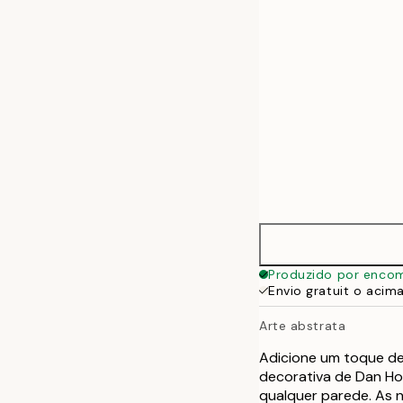
50x70 cm
70x100 cm
100x140 cm
Produzido por enco
Envio gratuit o acim
Arte abstrata
Adicione um toque de
decorativa de Dan Hob
qualquer parede. As n