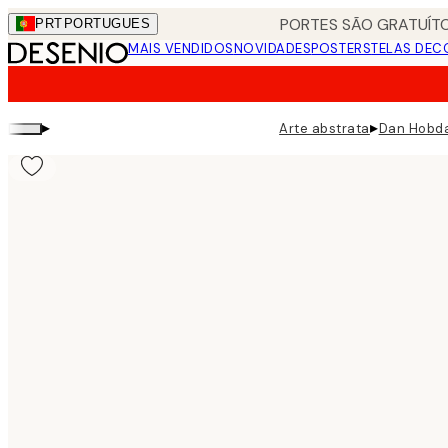
Skip
PORTES SÃO GRATUÍTO
PRT
PORTUGUES
to
MAIS VENDIDOS
NOVIDADES
POSTERS
TELAS DEC
main
content.
▸
▸
Arte abstrata
Dan Hobda