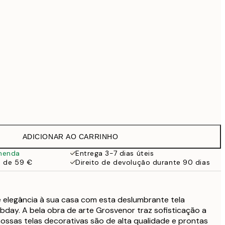
69,30 €
99 €
118,30 €
169 €
363,30 €
519 €
Sem moldura
ADICIONAR AO CARRINHO
menda
Entrega 3-7 dias úteis
a de 59 €
Direito de devolução durante 90 dias
 elegância à sua casa com esta deslumbrante tela
day. A bela obra de arte Grosvenor traz sofisticação a
ossas telas decorativas são de alta qualidade e prontas