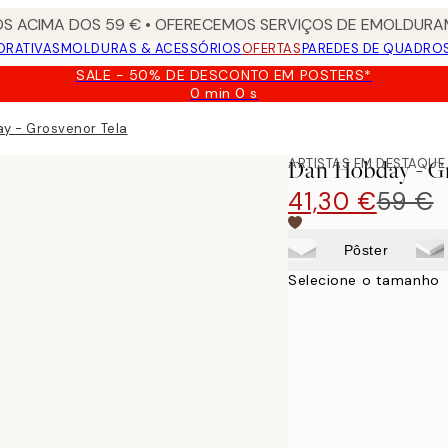
S ACIMA DOS 59 € • OFERECEMOS SERVIÇOS DE EMOLDURAM
ORATIVAS
MOLDURAS & ACESSÓRIOS
OFERTAS
PAREDES DE QUADRO
SALE - 50% DE DESCONTO EM POSTERS*
0 min
0 s
Válido
até:
y - Grosvenor Tela
2026-
08-
ARTISTAS EM DESTAQUE
Dan Hobday - G
09
41,30 €
59 €
Pôster
Selecione o tamanho