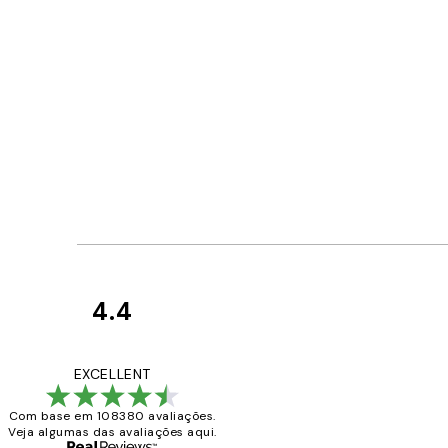
4.4
Avaliações
de
...
EXCELLENT
clientes
Com base em 108380 avaliações.
Veja algumas das avaliações aqui.
2 jun.