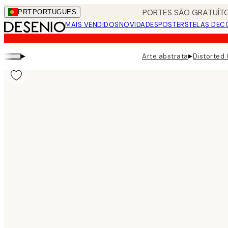
Skip
PORTES SÃO GRATUÍTO
PRT
PORTUGUES
to
MAIS VENDIDOS
NOVIDADES
POSTERS
TELAS DEC
main
content.
▸
▸
Arte abstrata
Distorted