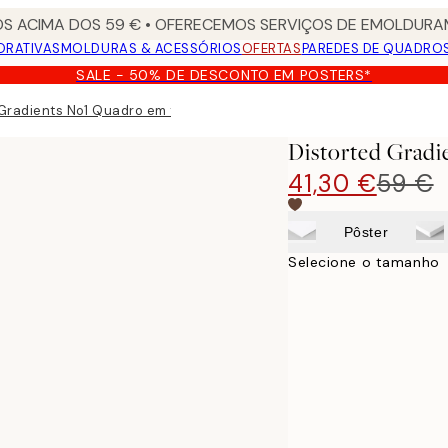
S ACIMA DOS 59 € • OFERECEMOS SERVIÇOS DE EMOLDURAM
ORATIVAS
MOLDURAS & ACESSÓRIOS
OFERTAS
PAREDES DE QUADRO
SALE - 50% DE DESCONTO EM POSTERS*
 Gradients No1 Quadro em tela
Distorted Gradi
41,30 €
59 €
Pôster
Selecione o tamanho