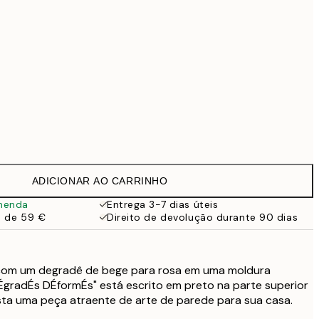
99 €
Sem moldura
ADICIONAR AO CARRINHO
menda
Entrega 3-7 dias úteis
a de 59 €
Direito de devolução durante 90 dias
 com um degradê de bege para rosa em uma moldura
ÉgradÉs DÉformÉs" está escrito em preto na parte superior
esta uma peça atraente de arte de parede para sua casa.