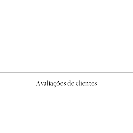
-40%
Earth Toned Pack de Poste
A partir de 23,94 €
39,90 €
Avaliações de clientes