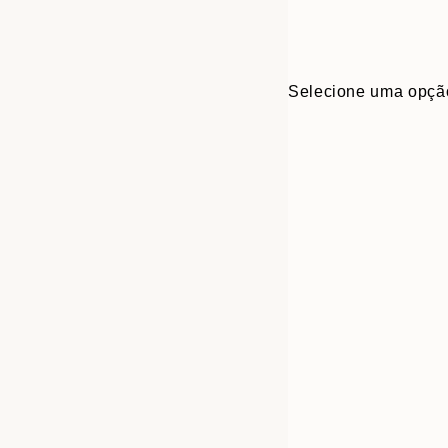
Selecione uma opçã
30x40 cm
50x70 cm